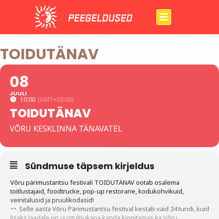
Skip
to
content
TOIDUTÄNAV
08
JUULI
10:00
(GMT+03:00)
TOIDUTÄNAV
VÕRU KESKLINNA TÄNAVATEL
Sündmuse täpsem kirjeldus
Võru pärimustantsu festivali TOIDUTÄNAV ootab osalema
toitlustajaid, foodtrucke, pop-up restorane, kodukohvikuid,
veinitalusid ja pruulikodasid!
Selle aasta Võru Pärimustantsu festival kestab vaid 24 tundi, kuid
lisaks laadale on uustulnukana kanda kinnitamas ka Võru