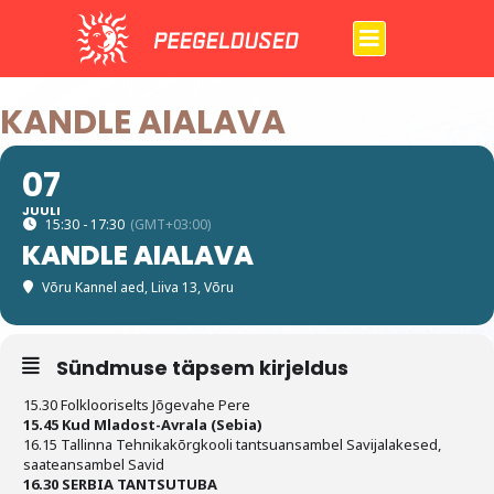
Skip
to
content
KANDLE AIALAVA
07
JUULI
15:30 - 17:30
(GMT+03:00)
KANDLE AIALAVA
Võru Kannel aed
, Liiva 13, Võru
Sündmuse täpsem kirjeldus
15.30 Folklooriselts Jõgevahe Pere
15.45 Kud Mladost-Avrala (Sebia)
16.15 Tallinna Tehnikakõrgkooli tantsuansambel Savijalakesed,
saateansambel Savid
16.30 SERBIA TANTSUTUBA