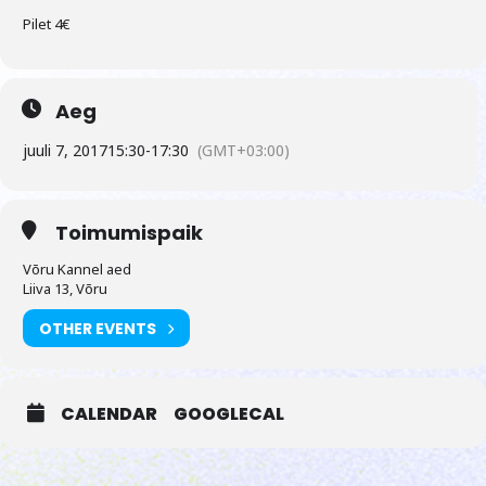
Pilet 4€
Aeg
juuli 7, 2017
15:30
-
17:30
(GMT+03:00)
Toimumispaik
Võru Kannel aed
Liiva 13, Võru
OTHER EVENTS
CALENDAR
GOOGLECAL