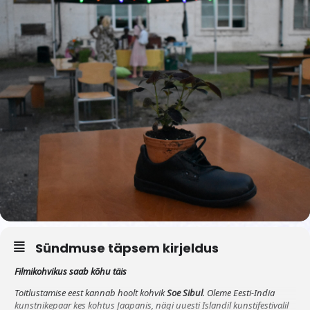
Sündmuse täpsem kirjeldus
Filmikohvikus saab kõhu täis
Toitlustamise eest kannab hoolt kohvik
Soe Sibul
. Oleme Eesti-India
kunstnikepaar kes kohtus Jaapanis, nägi uuesti Islandil kunstifestivalil