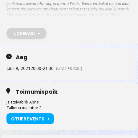
ja otsustas leivad ühte kappi panna Eestis. Teeme vürtsikat toitu ja alati
ka törtsuke põnevat juttu kultuurist ja kunstist elada, kui oled kunstnik.
Mann õppis Tartus skulptuuri ja nüüd maalib, härra Singh õppis
Bangalores maali ja nüüd teeb skulptuure. Koos teeme aga süüa. Mida
pakume? Ülimaitsvat indiapärast tänavatoitu, mis viib keele alla
LOE EDASI
Aeg
juuli 9, 2021
20:00
-
21:30
(GMT+03:00)
Toimumispaik
Jalatsivabrik Abris
Tallinna maantee 2
OTHER EVENTS