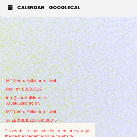
CALENDAR
GOOGLECAL
MTÜ Võru Folkloorifestival
Reg. nr. 80299622
info@vorufolkloor.ee
Arvelduskonto nr:
MTÜ Võru Folkloorifestival
ak EE051010220109588015
This website uses cookies to ensure you get
the best experience on our website.