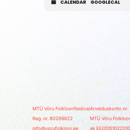
CALENDAR
GOOGLECAL
MTÜ Võru Folkloorifestival
Arvelduskonto nr:
Reg. nr. 80299622
MTÜ Võru Folkloori
info@vorufolkloor.ee
ak EE0510102201