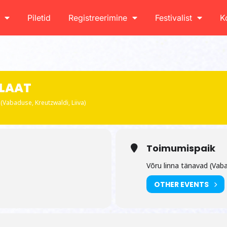
Piletid
Registreerimine
Festivalist
K
 LAAT
(Vabaduse, Kreutzwaldi, Liiva)
Toimumispaik
Võru linna tänavad (Vaba
OTHER EVENTS