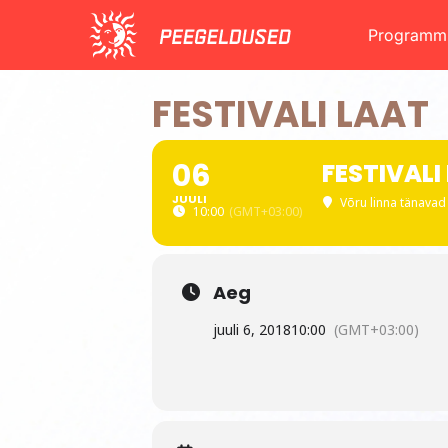
Skip
Programm
to
content
FESTIVALI LAAT
06
FESTIVALI
JUULI
Võru linna tänavad 
10:00
(GMT+03:00)
Aeg
juuli 6, 2018
10:00
(GMT+03:00)