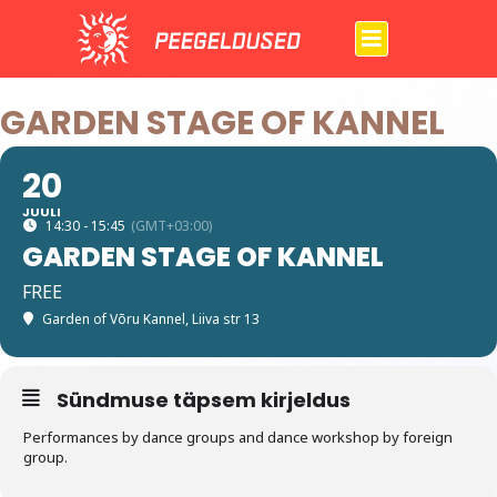
Skip
to
content
GARDEN STAGE OF KANNEL
20
JUULI
14:30 - 15:45
(GMT+03:00)
GARDEN STAGE OF KANNEL
FREE
Garden of Võru Kannel, Liiva str 13
Sündmuse täpsem kirjeldus
Performances by dance groups and dance workshop by foreign
group.